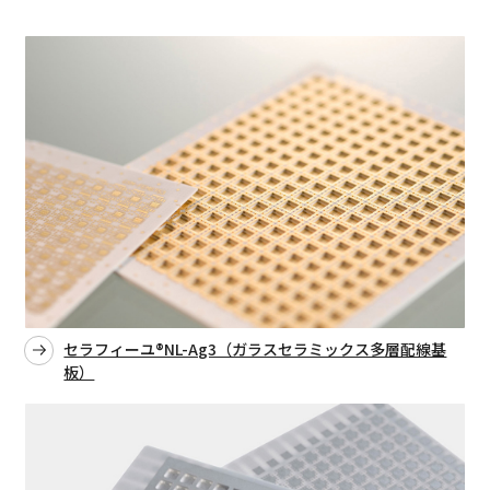
セラフィーユ®NL-Ag3（ガラスセラミックス多層配線基
板）