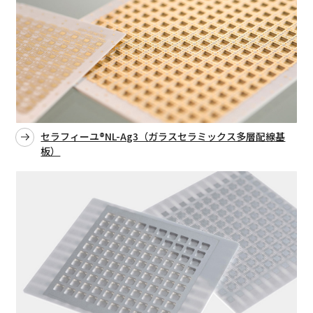
セラフィーユ®NL-Ag3（ガラスセラミックス多層配線基
板）