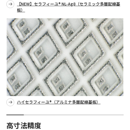
【NEW】セラフィーユ® NL-Ag8（セラミック多層配線基
板）
ハイセラフィーユ®（アルミナ多層配線基板）
高寸法精度