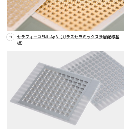
セラフィーユ®NL-Ag3（ガラスセラミックス多層配線基
板）