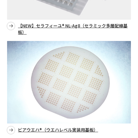
【NEW】セラフィーユ® NL-Ag8（セラミック多層配線基
板）
ビアウエハ®（ウエハレベル実装用基板）