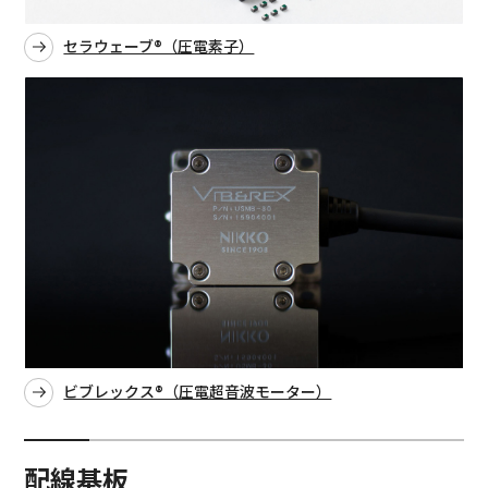
セラウェーブ®（圧電素子）
ビブレックス®（圧電超音波モーター）
配線基板