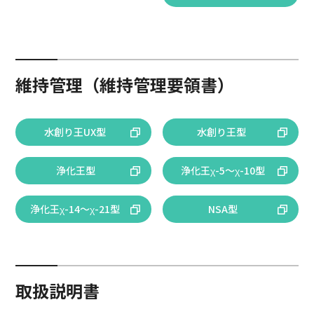
維持管理（維持管理要領書）
水創り王UX型
水創り王型
浄化王型
浄化王χ-5～χ-10型
浄化王χ-14～χ-21型
NSA型
取扱説明書