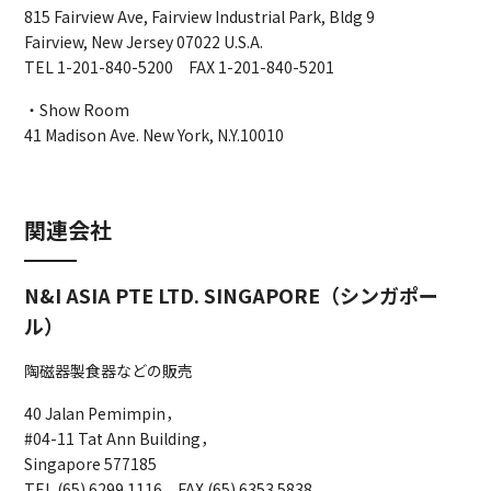
815 Fairview Ave, Fairview Industrial Park, Bldg 9
Fairview, New Jersey 07022 U.S.A.
TEL 1-201-840-5200 FAX 1-201-840-5201
・Show Room
41 Madison Ave. New York, N.Y.10010
関連会社
N&I ASIA PTE LTD. SINGAPORE（シンガポー
ル）
陶磁器製食器などの販売
40 Jalan Pemimpin，
#04-11 Tat Ann Building，
Singapore 577185
TEL (65) 6299 1116 FAX (65) 6353 5838