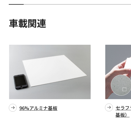
車載関連
セラフ
96%アルミナ基板
基板）