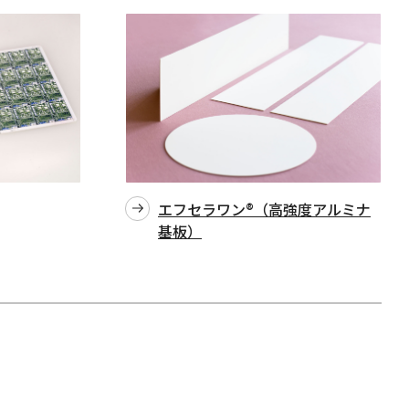
エフセラワン®（高強度アルミナ
基板）