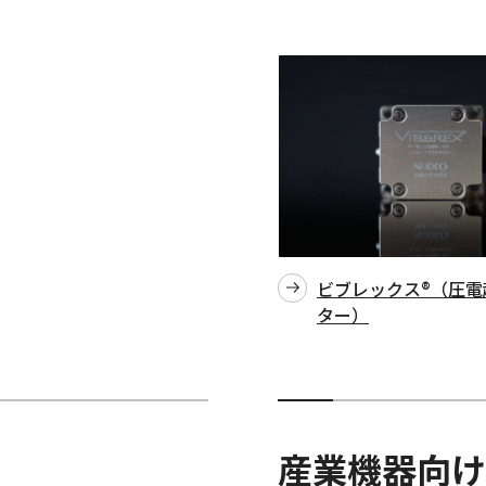
ビブレックス®（圧電
ター）
産業機器向け