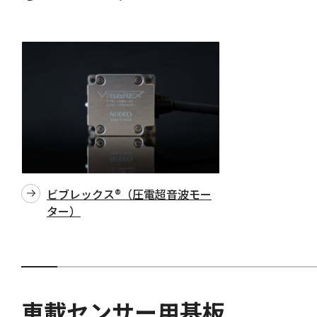
ビブレックス®（圧電超音波モー
ター）
車載センサー用基板