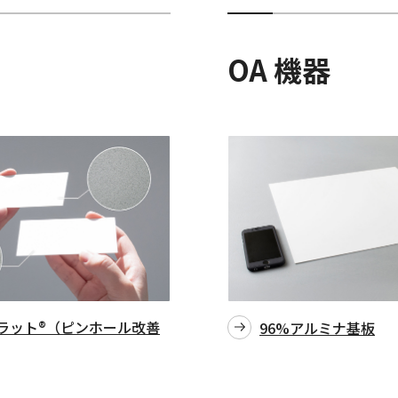
OA 機器
ラット®（ピンホール改善
96%アルミナ基板