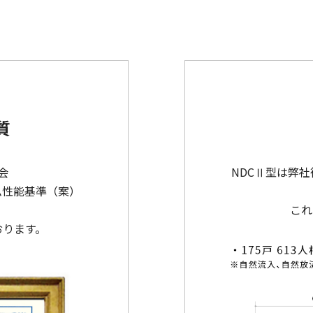
質
会
NDCⅡ型は弊社
ム性能基準（案）
これ
おります。