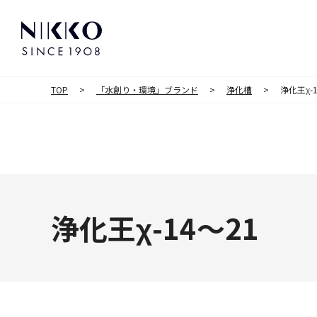
TOP
「水創り・環境」ブランド
浄化槽
浄化王χ-1
浄化王χ-14～21