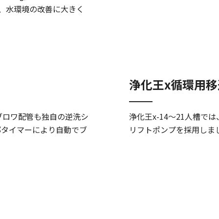
、水環境の改善に大きく
浄化王x循環用移
。ブロワ配管も独自の逆洗シ
浄化王x-14～21人槽
部タイマーにより自動でブ
リフトポンプを採用しま
。