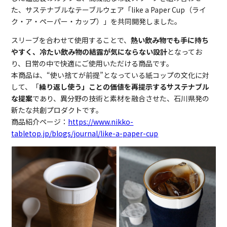
た、サステナブルなテーブルウェア「like a Paper Cup（ライ
ク・ア・ペーパー・カップ）」を共同開発しました。
スリーブを合わせて使用することで、
熱い飲み物でも手に持ち
やすく、冷たい飲み物の結露が気にならない設計
となってお
り、日常の中で快適にご使用いただける商品です。
本商品は、“使い捨てが前提”となっている紙コップの文化に対
して、「
繰り返し使う」ことの価値を再提示するサステナブル
な提案
であり、異分野の技術と素材を融合させた、石川県発の
新たな共創プロダクトです。
商品紹介ページ：
https://www.nikko-
tabletop.jp/blogs/journal/like-a-paper-cup