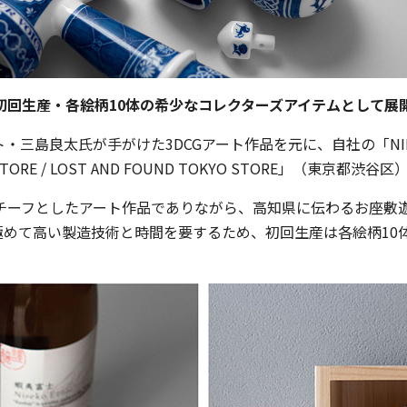
初回生産・各絵柄10体の希少なコレクターズアイテムとして展
良太氏が手がけた3DCGアート作品を元に、自社の「NIKKO F
TORE / LOST AND FOUND TOKYO STORE」（東京都
チーフとしたアート作品でありながら、高知県に伝わるお座敷
て高い製造技術と時間を要するため、初回生産は各絵柄10体のみの