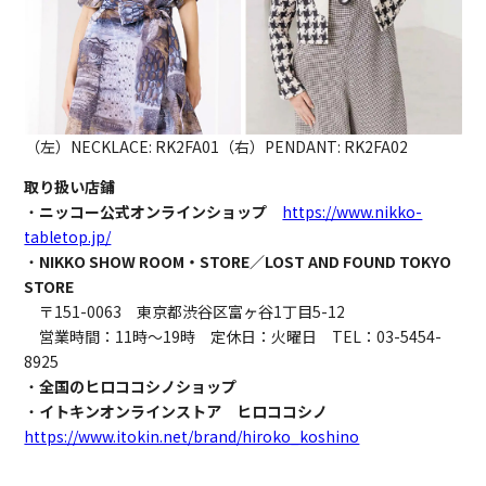
（左）NECKLACE: RK2FA01（右）PENDANT: RK2FA02
取り扱い店鋪
・
ニッコー公式オンラインショップ
https://www.nikko-
tabletop.jp/
・
NIKKO SHOW ROOM・STORE／LOST AND FOUND TOKYO
STORE
〒151-0063 東京都渋谷区富ヶ谷1丁目5-12
営業時間：11時〜19時 定休日：火曜日 TEL：03-5454-
8925
・
全国のヒロココシノショップ
・
イトキンオンラインストア ヒロココシノ
https://www.itokin.net/brand/hiroko_koshino