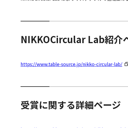
NIKKOCircular Lab紹
https://www.table-source.jp/nikko-circular-lab/
受賞に関する詳細ページ