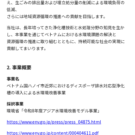
え、生ごみの排出量および埋立処分量の削減による環境負荷の
低減、
さらには地域資源循環の推進への貢献を目指します。
当社は、長年培ってきた浄化槽技術と水処理分野の知見を生か
し、本事業を通じてベトナムにおける水環境課題の解決と
資源循環の推進に取り組むとともに、持続可能な社会の実現に
貢献してまいります。
2. 事業概要
事業名
ベトナム国ハノイ市近郊におけるディスポーザ排水対応型浄化
槽の導入による水環境改善事業
採択事業
環境省「令和8年度アジア水環境改善モデル事業」
https://www.env.go.jp/press/press_04875.html
https://www.env.go.jp/content/000404611.pdf